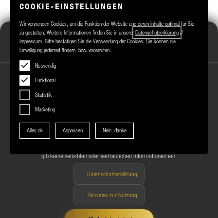
COOKIE-EINSTELLUNGEN
Wir verwenden Cookies, um die Funktion der Website und deren Inhalte optimal für Sie
zu gestalten. Weitere Informationen finden Sie in unserer
Datenschutzerklärung
//
Märkisches Zentrum Assistent
Impressum
. Bitte bestätigen Sie die Verwendung der Cookies. Sie können die
Online
Einwilligung jederzeit ändern, bzw. widerrufen.
Notwendig
Funktional
Statistik
HINWEIS ZUR NUTZUNG DES KI-ASSISTENTEN
Marketing
Du nutzt einen KI-gestützten Assistenten zur Beantwortung deiner Fragen
Alles ok
Anpassen
Nein, danke
rund um das Märkische Zentrum. Die Antworten werden automatisiert
erzeugt und können im Einzelfall unvollständig oder fehlerhaft sein. Bitte
gib keine sensiblen oder vertraulichen Informationen ein.
Datenschutzerklärung
Hinweise zur Nutzung