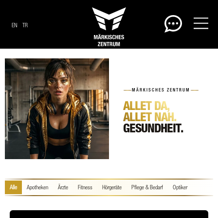
EN
TR
MÄRKISCHES ZENTRUM
ALLET DA,
ALLET NAH.
GESUNDHEIT.
Alle
Apotheken
Ärzte
Fitness
Hörgeräte
Pflege & Bedarf
Optiker