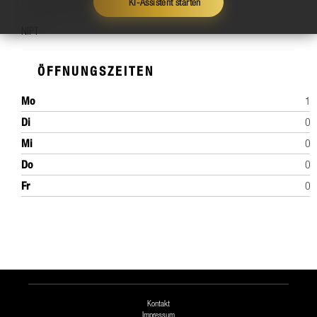
invasive Diagnostik
KI-Assistent starten
NIPT
ÖFFNUNGSZEITEN
Mo
12
Di
08
Mi
08
Do
08
Fr
08
Kontakt
Impressum