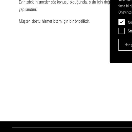
Evinizdeki hizmetler söz konusu olduğunda, sizin için doğru adres biziz.
fazla bilg
yapılandırır.
Onayınızı
Müşteri dostu hizmet bizim için bir önceliktir.
No
Sta
Her 