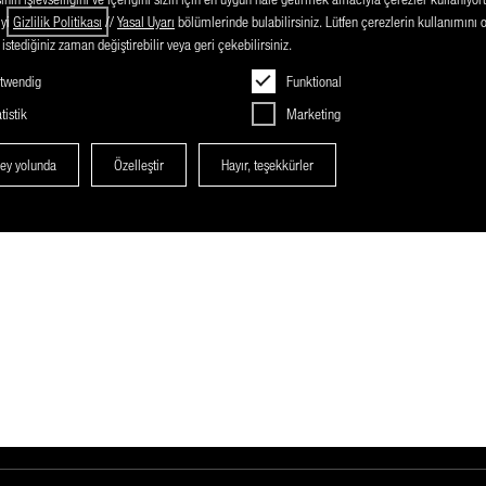
 Teknisyenlerimiz doğrudan size gelir ve cihazları yerinde kurar ve
iyi
Gizlilik
Politikası
//
Yasal Uyarı
bölümlerinde bulabilirsiniz. Lütfen çerezlerin kullanımını 
 istediğiniz zaman değiştirebilir veya geri çekebilirsiniz.
twendig
Funktional
tistik
Marketing
şey yolunda
Özelleştir
Hayır, teşekkürler