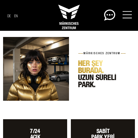
DE
EN
MÄRKISCHES ZENTRUM
HER ŞEY
BURADA.
UZUN SÜRELİ
PARK.
7/24
SABİT
AÇIK
PARK YERİ