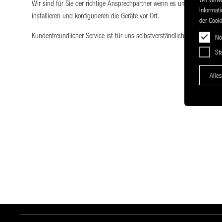
Wir sind für Sie der richtige Ansprechpartner wenn es um Service bei
Informati
installieren und konfigurieren die Geräte vor Ort.
der Cooki
Kundenfreundlicher Service ist für uns selbstverständlich.
No
Sta
Alles