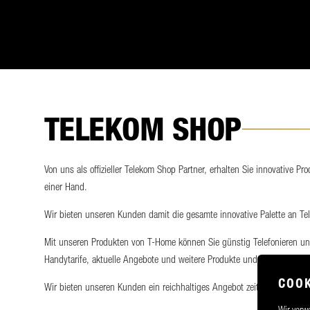
TELEKOM SHOP
Von uns als offizieller Telekom Shop Partner, erhalten Sie innovative P
einer Hand.
Wir bieten unseren Kunden damit die gesamte innovative Palette an T
Mit unseren Produkten von T-Home können Sie günstig Telefonieren un
Handytarife, aktuelle Angebote und weitere Produkte und Services von
COOK
Wir bieten unseren Kunden ein reichhaltiges Angebot zeitgerechter Pro
Wir verwe