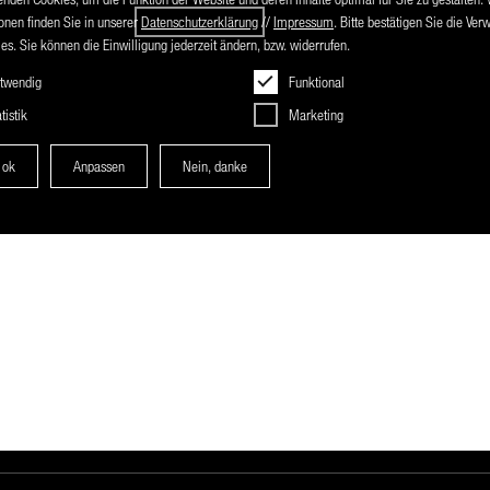
 Ihnen zu Hause geht. Unsere Techniker kommen direkt zu Ihnen und
onen finden Sie in unserer
Datenschutzerklärung
//
Impressum
. Bitte bestätigen Sie die Ve
es. Sie können die Einwilligung jederzeit ändern, bzw. widerrufen.
twendig
Funktional
tistik
Marketing
 ok
Anpassen
Nein, danke