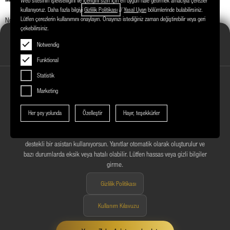
Web sitesinin işlevselliğini ve içeriğini sizin için en uygun hale getirmek amacıyla çerezler
kullanıyoruz. Daha fazla bilgiyi
Gizlilik
Politikası
//
Yasal Uyarı
bölümlerinde bulabilirsiniz.
Lütfen çerezlerin kullanımını onaylayın. Onayınızı istediğiniz zaman değiştirebilir veya geri
Noel ruhunu yansıtan bir karakter şeker dağıtıyor
çekebilirsiniz.
Märkisches Zentrum Asistanı
Notwendig
Çevrimiçi
Funktional
Statistik
Marketing
Her şey yolunda
Özelleştir
Hayır, teşekkürler
YAPAY ZEKA ASISTANININ KULLANIMINA İLIŞKIN BILGI
Märkisches Zentrum hakkındaki sorularını yanıtlamak için yapay zeka
destekli bir asistan kullanıyorsun. Yanıtlar otomatik olarak oluşturulur ve
bazı durumlarda eksik veya hatalı olabilir. Lütfen hassas veya gizli bilgiler
girme.
Gizlilik Politikası
Kullanım Kılavuzu