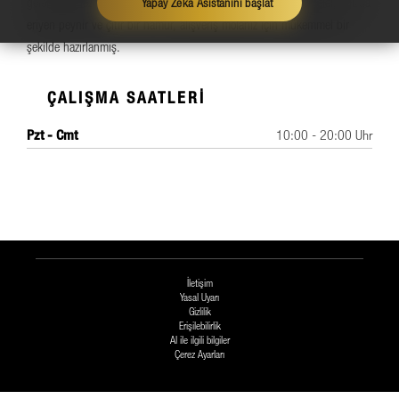
geleneksel lezzet, maksimum hızla buluşuyor. Kaliteli malzemeler, ağızda
Yapay Zeka Asistanını başlat
eriyen peynir ve çıtır bir hamur, alışveriş molanız için mükemmel bir
şekilde hazırlanmış.
ÇALIŞMA SAATLERI
Pzt - Cmt
10:00 - 20:00 Uhr
İletişim
Yasal Uyarı
Gizlilik
Erişilebilirlik
AI ile ilgili bilgiler
Çerez Ayarları