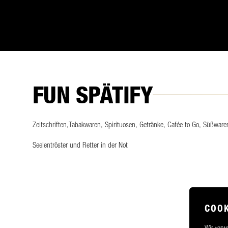
FUN SPÄTIFY
Zeitschriften,Tabakwaren, Spirituosen, Getränke, Cafée to Go, Süßware
Seelentröster und Retter in der Not
COOK
Wir verwe