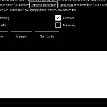
onen finden Sie in unserer
Datenschutzerklärung
//
Impressum
. Bitte bestätigen Sie die Ve
es. Sie können die Einwilligung jederzeit ändern, bzw. widerrufen.
twendig
Funktional
tistik
Marketing
 ok
Anpassen
Nein, danke