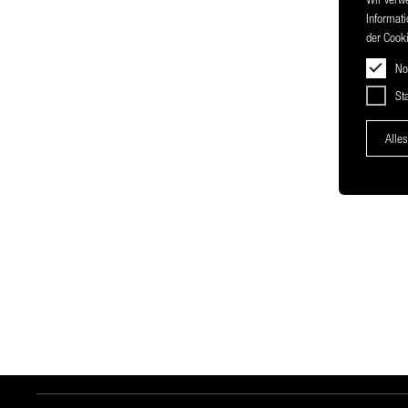
Informati
der Cooki
No
Sta
Alles