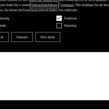
onen finden Sie in unserer
Datenschutzerklärung
//
Impressum
. Bitte bestätigen Sie die Ve
es. Sie können die Einwilligung jederzeit ändern, bzw. widerrufen.
twendig
Funktional
tistik
Marketing
 ok
Anpassen
Nein, danke