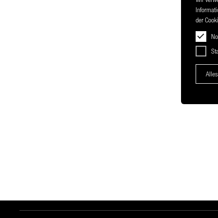
Informati
der Cooki
No
Sta
Alles