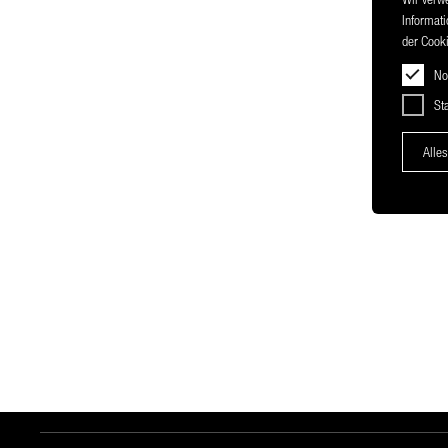
Informati
der Cooki
No
Sta
Alles