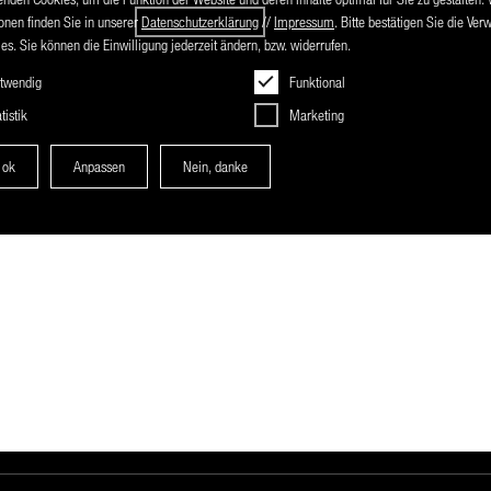
onen finden Sie in unserer
Datenschutzerklärung
//
Impressum
. Bitte bestätigen Sie die Ve
es. Sie können die Einwilligung jederzeit ändern, bzw. widerrufen.
twendig
Funktional
tistik
Marketing
 ok
Anpassen
Nein, danke