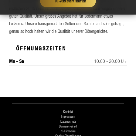
Kunden kümmern. 80 % unserer Kunden sind Stammkunden, die
KI-Assistent starten
restlichen 20 % nehmen auch längere Strecken im Kauf wegen unserer
guten Qualität. Unser großes Angebot hat für Jedermann etwas
Leckeres. Unsere hausgemachten Soßen und Salate sind sehr gefragt,
genau so hoch halten wir die Qualität unserer Dönergerichte.
ÖFFNUNGSZEITEN
Mo - Sa
10:00 - 20:00 Uhr
Kontakt
Impressum
Datenschutz
Barrierefreiheit
KI-Hinweise